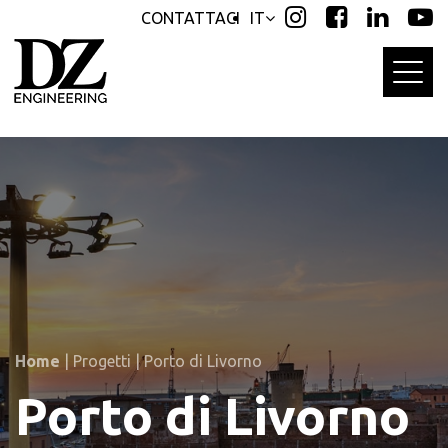
Skip
Skip
CONTATTACI
IT
links
to
primary
navigation
Skip
to
content
Home
|
Progetti
|
Porto di Livorno
Porto di Livorno