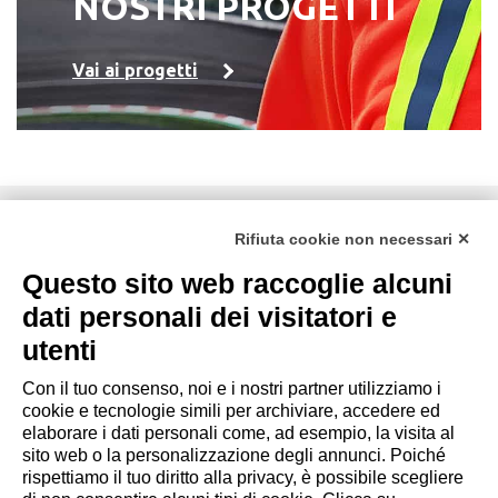
NOSTRI PROGETTI
Vai ai progetti
DZ ENGINEERING SRL
Rifiuta cookie non necessari ✕
società soggetta alla direzione e coordinamento della DZ
Group Holding Srl
Questo sito web raccoglie alcuni
P. IVA / Iscr. Reg. Imp. Forlì-Cesena 03945420408
dati personali dei visitatori e
Privacy Policy
|
Rivedi preferenze Cookies
|
Cookie
utenti
Policy
|
Credits
Con il tuo consenso, noi e i nostri partner utilizziamo i
cookie e tecnologie simili per archiviare, accedere ed
Copyright e Note Legali
elaborare i dati personali come, ad esempio, la visita al
sito web o la personalizzazione degli annunci. Poiché
rispettiamo il tuo diritto alla privacy, è possibile scegliere