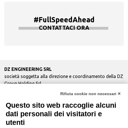
#FullSpeedAhead
CONTATTACI ORA
DZ ENGINEERING SRL
società soggetta alla direzione e coordinamento della DZ
Group Holding Srl
P. IVA / Iscr. Reg. Imp. Forlì-Cesena 03945420408
Rifiuta cookie non necessari ✕
Privacy Policy
|
Rivedi preferenze Cookies
|
Cookie
Questo sito web raccoglie alcuni
Policy
|
Credits
dati personali dei visitatori e
Copyright e Note Legali
utenti