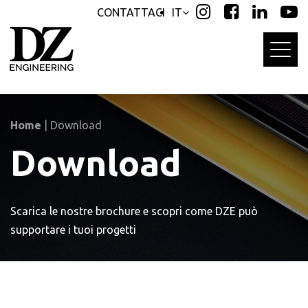
Skip
Skip
CONTATTACI
IT
links
to
primary
navigation
Skip
to
content
Home
|
Download
Download
Scarica le nostre brochure e scopri come DZE può
supportare i tuoi progetti