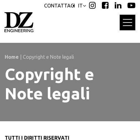
Skip
Skip
CONTATTACI
IT
links
to
primary
navigation
Skip
to
content
Home
|
Copyright e Note legali
Copyright e
Note legali
TUTTI I DIRITTI RISERVATI