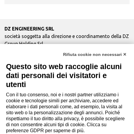
DZ ENGINEERING SRL
società soggetta alla direzione e coordinamento della DZ
Group Holding Srl
P. IVA / Iscr. Reg. Imp. Forlì-Cesena 03945420408
Rifiuta cookie non necessari ✕
Privacy Policy
|
Rivedi preferenze Cookies
|
Cookie
Questo sito web raccoglie alcuni
Policy
|
Credits
dati personali dei visitatori e
Copyright e Note Legali
utenti
Con il tuo consenso, noi e i nostri partner utilizziamo i
cookie e tecnologie simili per archiviare, accedere ed
elaborare i dati personali come, ad esempio, la visita al
sito web o la personalizzazione degli annunci. Poiché
rispettiamo il tuo diritto alla privacy, è possibile scegliere
di non consentire alcuni tipi di cookie. Clicca su
preferenze GDPR per saperne di più.