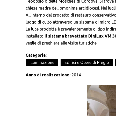
Teodosio o della Moschea di Cordova. Si trova ne
chiesa madre dell’omonima arcidiocesi. Nel luglio
All’interno del progetto di restauro conservativo
luogo di culto attraverso un sistema di micro LE
La luce prodotta è prevalentemente di tipo indiret
installato
il sistema brevettato DigiLux VM 3
veglie di preghiera alle visite turistiche.
Categoria:
Illuminazione
Edifici e Opere di Pregio
Anno di realizzazione:
2014