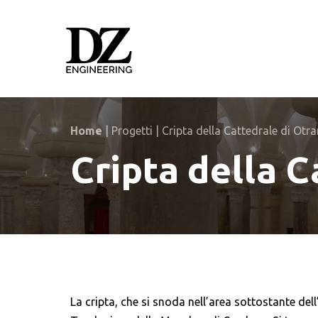
Skip
Skip
links
to
primary
navigation
Skip
to
content
Home
|
Progetti
|
Cripta della Cattedrale di Otra
Cripta della C
La cripta, che si snoda nell’area sottostante dell’