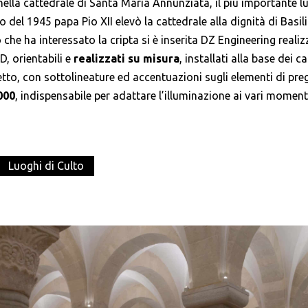
lla cattedrale di Santa Maria Annunziata, il più importante luo
 del 1945 papa Pio XII elevò la cattedrale alla dignità di Basil
 che ha interessato la cripta si è inserita DZ Engineering reali
D, orientabili e
realizzati su misura
, installati alla base dei ca
to, con sottolineature ed accentuazioni sugli elementi di pregio a
000
, indispensabile per adattare l’illuminazione ai vari momenti 
Luoghi di Culto