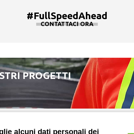
#FullSpeedAhead
CONTATTACI ORA
OSTRI PROGETTI
lie alcuni dati personali dei
Copyright e Note Leg