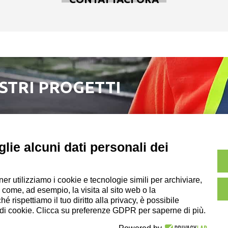
OSTRI PROGETTI
lie alcuni dati personali dei
ner utilizziamo i cookie e tecnologie simili per archiviare,
Copyright e Note Leg
 come, ad esempio, la visita al sito web o la
 della DZ Group Holding Srl
 rispettiamo il tuo diritto alla privacy, è possibile
i di cookie. Clicca su preferenze GDPR per saperne di più.
ookie Policy
|
Credits