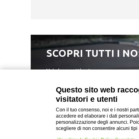
SCOPRI TUTTI I N
Vai ai progetti
Questo sito web raccog
visitatori e utenti
Con il tuo consenso, noi e i nostri part
DZ ENGINEERING SRL
accedere ed elaborare i dati personali
società soggetta alla direzione e coordinamento
personalizzazione degli annunci. Poiché
P. IVA / Iscr. Reg. Imp. Forlì-Cesena 03945420408
scegliere di non consentire alcuni tip
Privacy Policy
|
Rivedi preferenze Cookies
|
C