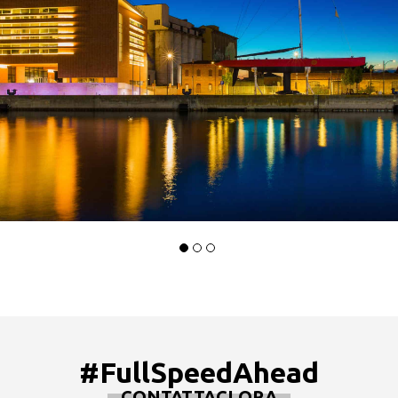
#FullSpeedAhead
CONTATTACI ORA