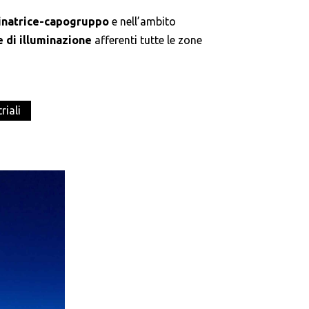
inatrice-capogruppo
e nell’ambito
e di illuminazione
afferenti tutte le zone
riali