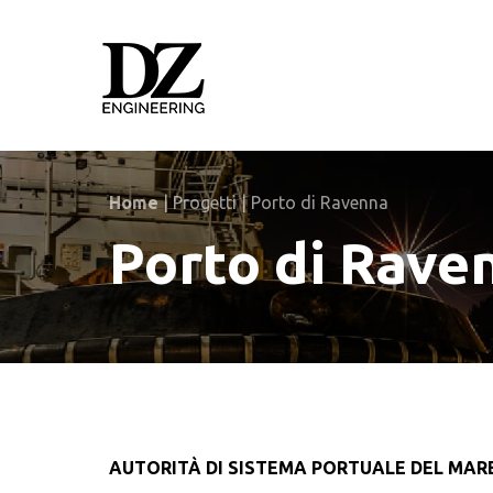
Skip
Skip
links
to
primary
navigation
Skip
to
content
Home
|
Progetti
|
Porto di Ravenna
Porto di Rave
AUTORITÀ DI SISTEMA PORTUALE DEL MAR