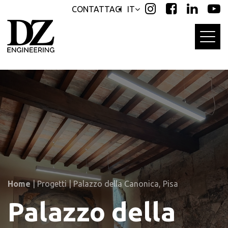
Skip
Skip
CONTATTACI
IT
links
to
primary
navigation
Skip
to
content
Home
|
Progetti
|
Palazzo della Canonica, Pisa
Palazzo della