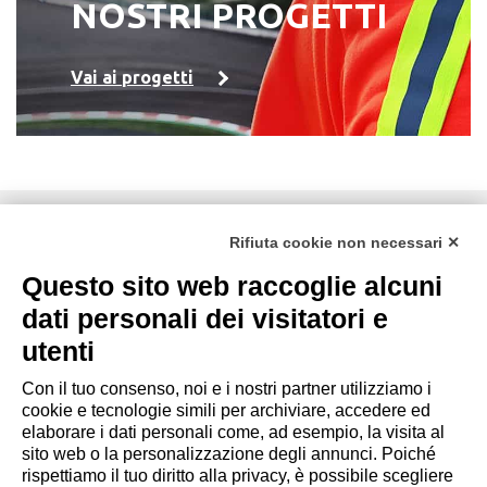
NOSTRI PROGETTI
Vai ai progetti
DZ ENGINEERING SRL
Rifiuta cookie non necessari ✕
società soggetta alla direzione e coordinamento della DZ
Group Holding Srl
Questo sito web raccoglie alcuni
P. IVA / Iscr. Reg. Imp. Forlì-Cesena 03945420408
dati personali dei visitatori e
Privacy Policy
|
Rivedi preferenze Cookies
|
Cookie
utenti
Policy
|
Credits
Con il tuo consenso, noi e i nostri partner utilizziamo i
cookie e tecnologie simili per archiviare, accedere ed
Copyright e Note Legali
elaborare i dati personali come, ad esempio, la visita al
sito web o la personalizzazione degli annunci. Poiché
rispettiamo il tuo diritto alla privacy, è possibile scegliere