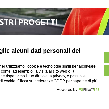
OSTRI PROGETTI
lie alcuni dati personali dei
ner utilizziamo i cookie e tecnologie simili per archiviare,
Copyright e Note Leg
 come, ad esempio, la visita al sito web o la
 della DZ Group Holding Srl
 rispettiamo il tuo diritto alla privacy, è possibile
i di cookie. Clicca su preferenze GDPR per saperne di più.
ookie Policy
|
Credits
Powered by