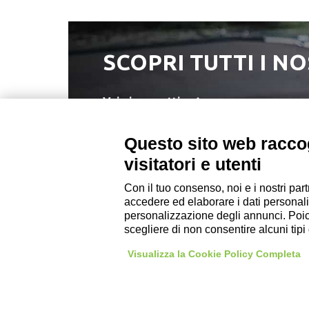
SCOPRI TUTTI I N
Vai ai progetti
Questo sito web raccog
visitatori e utenti
Con il tuo consenso, noi e i nostri part
DZ ENGINEERING SRL
accedere ed elaborare i dati personali
società soggetta alla direzione e coordinamento
personalizzazione degli annunci. Poiché
P. IVA / Iscr. Reg. Imp. Forlì-Cesena 03945420408
scegliere di non consentire alcuni tip
Privacy Policy
|
Rivedi preferenze Cookies
|
C
Visualizza la Cookie Policy Completa