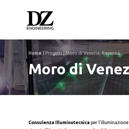
Skip
Skip
links
to
primary
navigation
Skip
to
content
Home
|
Progetti
|
Moro di Venezia, Ravenna
Moro di Venez
Consulenza Illuminotecnica
per l’illuminazione