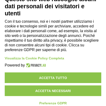
P. IVA / Iscr. Reg. Imp. Forlì-Cesena 03945420408
dati personali dei visitatori e
Privacy Policy
|
Rivedi preferenze Cookies
|
Cookie
utenti
Policy
|
Credits
Con il tuo consenso, noi e i nostri partner utilizziamo i
cookie e tecnologie simili per archiviare, accedere ed
Copyright e Note Legali
elaborare i dati personali come, ad esempio, la visita al
sito web o la personalizzazione degli annunci. Poiché
rispettiamo il tuo diritto alla privacy, è possibile scegliere
di non consentire alcuni tipi di cookie. Clicca su
preferenze GDPR per saperne di più.
Visualizza la Cookie Policy Completa
Powered by
ACCETTA TUTTO
AZIENDA
ILLUMINAZIONE
ACCETTA NECESSARI
MOTORSPORT
IMPIANTI
Preferenze GDPR