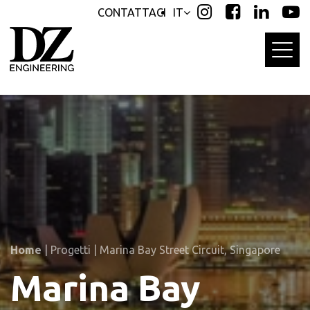
Skip
Skip
CONTATTACI
IT
links
to
primary
navigation
Skip
to
content
Home
|
Progetti
|
Marina Bay Street Circuit, Singapore
Marina Bay