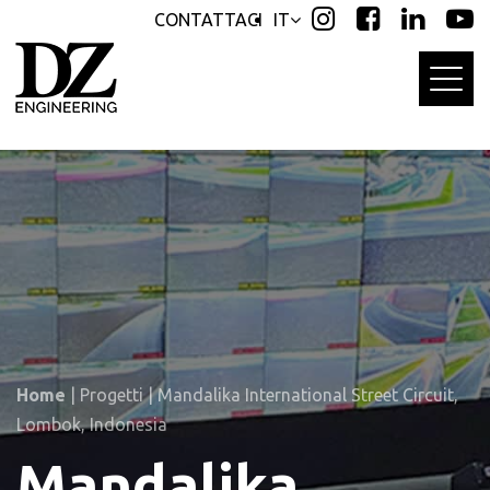
Skip
Skip
CONTATTACI
IT
links
to
primary
navigation
Skip
to
content
Home
|
Progetti
|
Mandalika International Street Circuit,
Lombok, Indonesia
Mandalika