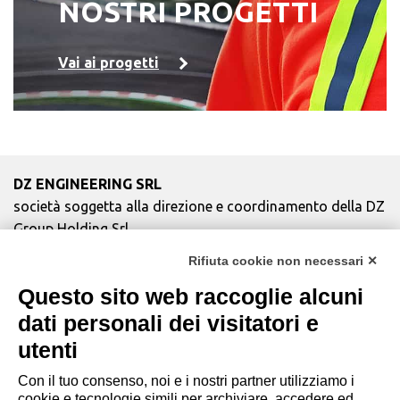
NOSTRI PROGETTI
Vai ai progetti
DZ ENGINEERING SRL
società soggetta alla direzione e coordinamento della DZ
Group Holding Srl
P. IVA / Iscr. Reg. Imp. Forlì-Cesena 03945420408
Rifiuta cookie non necessari ✕
Privacy Policy
|
Rivedi preferenze Cookies
|
Cookie
Questo sito web raccoglie alcuni
Policy
|
Credits
dati personali dei visitatori e
Copyright e Note Legali
utenti
Con il tuo consenso, noi e i nostri partner utilizziamo i
cookie e tecnologie simili per archiviare, accedere ed