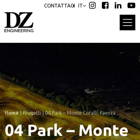
Skip
Skip
CONTATTACI
IT
links
to
primary
navigation
Skip
to
content
Home
|
Progetti
|
04 Park – Monte Coralli, Faenza
04 Park – Monte