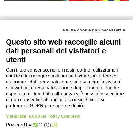
DZ ENGINEERING SRL
Rifiuta cookie non necessari ✕
società soggetta alla direzione e coordinamento della DZ
Group Holding Srl
Questo sito web raccoglie alcuni
P. IVA / Iscr. Reg. Imp. Forlì-Cesena 03945420408
dati personali dei visitatori e
Privacy Policy
|
Rivedi preferenze Cookies
|
Cookie
utenti
Policy
|
Credits
Con il tuo consenso, noi e i nostri partner utilizziamo i
cookie e tecnologie simili per archiviare, accedere ed
Copyright e Note Legali
elaborare i dati personali come, ad esempio, la visita al
sito web o la personalizzazione degli annunci. Poiché
rispettiamo il tuo diritto alla privacy, è possibile scegliere
di non consentire alcuni tipi di cookie. Clicca su
preferenze GDPR per saperne di più.
Visualizza la Cookie Policy Completa
Powered by