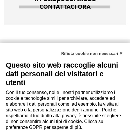
CONTATTACI ORA
DZ ENGINEERING SRL
Rifiuta cookie non necessari ✕
società soggetta alla direzione e coordinamento della DZ
Group Holding Srl
Questo sito web raccoglie alcuni
P. IVA / Iscr. Reg. Imp. Forlì-Cesena 03945420408
dati personali dei visitatori e
Privacy Policy
|
Rivedi preferenze Cookies
|
Cookie
utenti
Policy
|
Credits
Con il tuo consenso, noi e i nostri partner utilizziamo i
cookie e tecnologie simili per archiviare, accedere ed
Copyright e Note Legali
elaborare i dati personali come, ad esempio, la visita al
sito web o la personalizzazione degli annunci. Poiché
rispettiamo il tuo diritto alla privacy, è possibile scegliere
di non consentire alcuni tipi di cookie. Clicca su
preferenze GDPR per saperne di più.